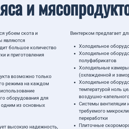
яса и мясопродукт
я убоем скота и
Винтерком предлагает д
ны являются
Холодильное оборудо
дит большое количество
Холодильное оборудо
тки и приготовления
полуфабрикатов
Холодильные камеры 
(охлажденной и замо
дукта возможно только
Холодильное оборудо
го режима на каждом
температурой ноль це
, использование
воздушно-капельног
го оборудования для
Системы вентиляции 
 одним из основных
требуемого микроклим
переработки
Плиточные скороморо
ует высокую надежность,